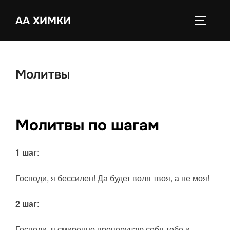
Перейти
к
АА ХИМКИ
ПЕРЕКЛ
содержимому
Молитвы
Молитвы по шагам
1 шаг
:
Господи, я бессилен! Да будет воля твоя, а не моя!
2 шаг
:
Господи, я смиренно препоручаю себя тебе и