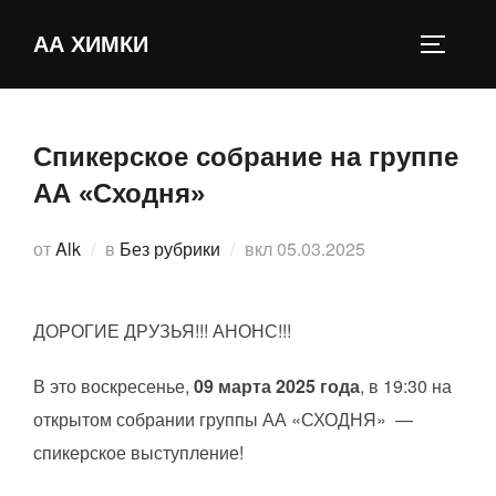
Перейти
к
АА ХИМКИ
ПЕРЕКЛ
содержимому
Спикерское собрание на группе
АА «Сходня»
Опубликовано
от
Alk
в
Без рубрики
вкл
05.03.2025
ДОРОГИЕ ДРУЗЬЯ!!! АНОНС!!!
В это воскресенье,
09 марта 2025 года
, в 19:30 на
открытом собрании группы АА «СХОДНЯ» —
спикерское выступление!